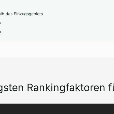
lb des Einzugsgebiets
s
n
gsten Rankingfaktoren 