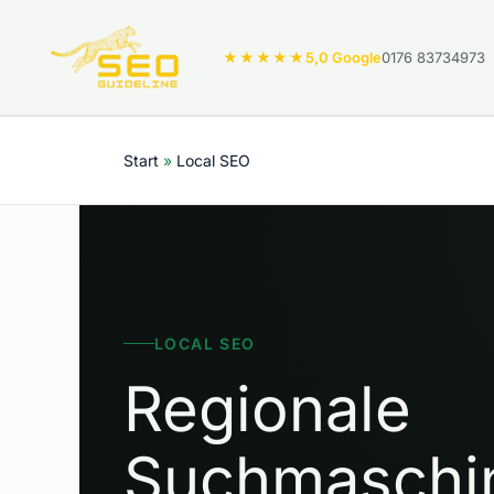
Zum
Inhalt
★★★★★
5,0 Google
0176 83734973
springen
Start
Local SEO
LOCAL SEO
Regionale
Suchmaschi