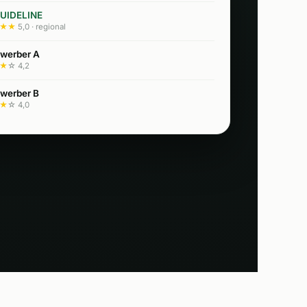
UIDELINE
★★
5,0 · regional
werber A
★
☆ 4,2
werber B
★
☆ 4,0