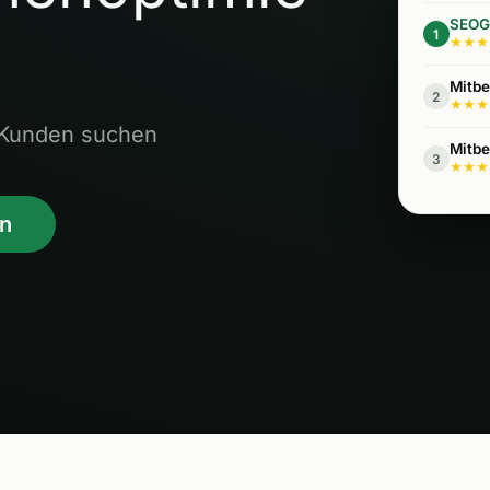
SEOG
1
★★★
Mitbe
2
★★★
e Kunden suchen
Mitbe
3
★★★
en