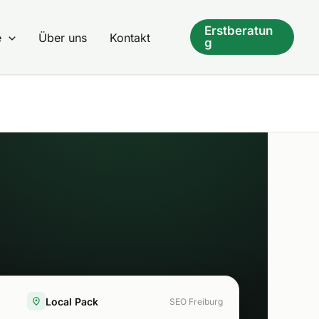
Erstberatun
e
Über uns
Kontakt
g
Local Pack
SEO Freiburg