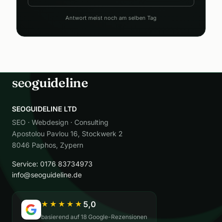
Antwort meist noch am selben Tag
seo
guideline
SEOGUIDELINE LTD
SEO · Webdesign · Consulting
Apostolou Pavlou 16, Stockwerk 2
8046 Paphos, Zypern
Service: 0176 83734973
info@seoguideline.de
5,0
★★★★★
basierend auf 18 Google-Rezensionen