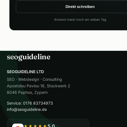
Direkt schreiben
Antwort meist noch am selben Tag
seo
guideline
SEOGUIDELINE LTD
SEO · Webdesign · Consulting
Apostolou Pavlou 16, Stockwerk 2
8046 Paphos, Zypern
Service: 0176 83734973
info@seoguideline.de
5,0
★★★★★