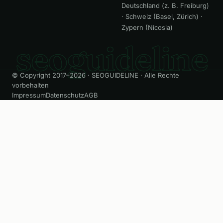
Deutschland (z. B. Freiburg)
· Schweiz (Basel, Zürich) ·
Zypern (Nicosia)
seoguideline
© Copyright 2017–2026 · SEOGUIDELINE · Alle Rechte
vorbehalten
Impressum
Datenschutz
AGB