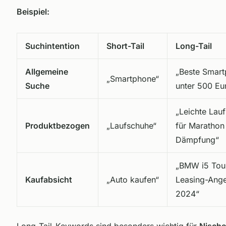
Beispiel:
Suchintention
Short-Tail
Long-Tail
Allgemeine
„Beste Smar
„Smartphone“
Suche
unter 500 Eu
„Leichte Lau
Produktbezogen
„Laufschuhe“
für Marathon
Dämpfung“
„BMW i5 Tou
Kaufabsicht
„Auto kaufen“
Leasing-Ang
2024“
Long-Tail-Keywords sind besonders wichtig für
Nische