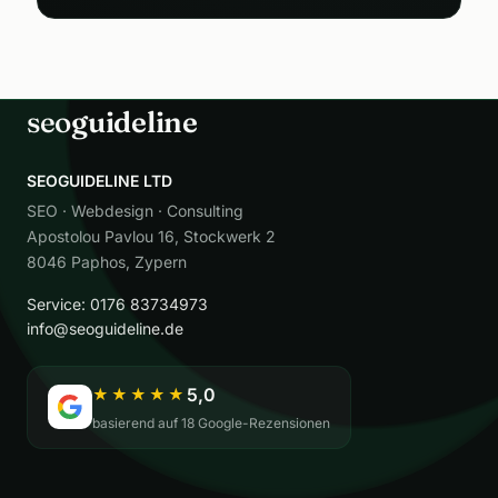
seo
guideline
SEOGUIDELINE LTD
SEO · Webdesign · Consulting
Apostolou Pavlou 16, Stockwerk 2
8046 Paphos, Zypern
Service: 0176 83734973
info@seoguideline.de
5,0
★★★★★
basierend auf 18 Google-Rezensionen